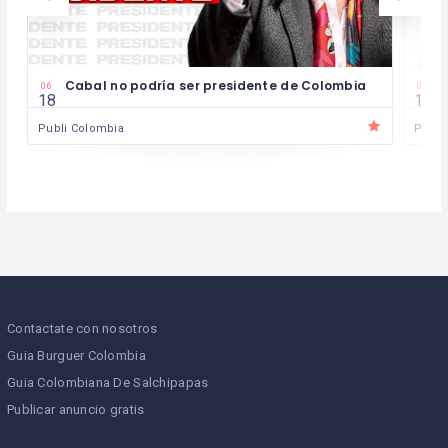
Cabal no podría ser presidente de Colombia
M
06
06
18
11
Publi Colombia
Publi
Contactate con nosotros
Guia Burguer Colombia
Guia Colombiana De Salchipapas
Publicar anuncio gratis