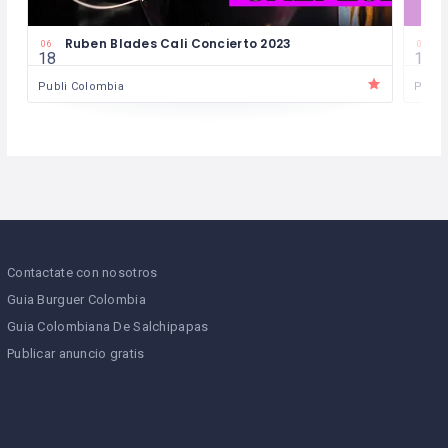
3
Ruben Blades Cali Concierto 2023
C
06
06
18
16
Publi Colombia
Publi
Contactate con nosotros
Guia Burguer Colombia
Guia Colombiana De Salchipapas
Publicar anuncio gratis